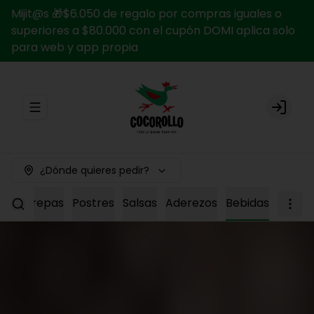
Mijit@s 🎁$6.050 de regalo por compras iguales o
superiores a $80.000 con el cupón DOMI aplica solo
para web y app propia
Abrir menu de navegación
Login
¿Dónde quieres pedir?
cos
Arepas
Postres
Salsas
Aderezos
Bebidas